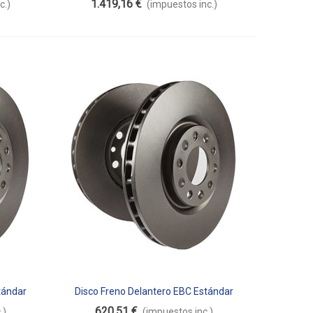
1.419,16 €
c.)
(impuestos inc.)
tándar
Disco Freno Delantero EBC Estándar
Añadir Al Carrito
D2060D
620,51 €
.)
(impuestos inc.)