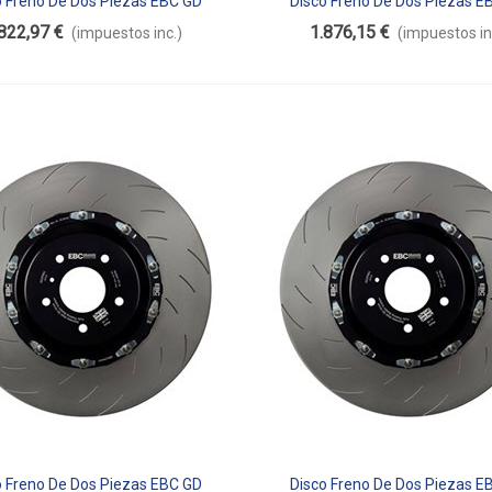
o Freno De Dos Piezas EBC GD
Disco Freno De Dos Piezas E
dir Al Carrito
Añadir Al Carrito
Flotante SG2F012
Flotante SG2F013
822,97 €
1.876,15 €
(impuestos inc.)
(impuestos in
o Freno De Dos Piezas EBC GD
Disco Freno De Dos Piezas E
dir Al Carrito
Añadir Al Carrito