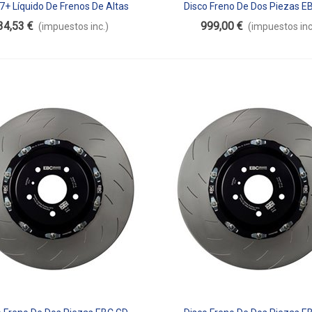
+ Líquido De Frenos De Altas
Disco Freno De Dos Piezas E
dir Al Carrito
Añadir Al Carrito
Prestaciones 500ml
Flotante SC2FC1877
34,53 €
999,00 €
(impuestos inc.)
(impuestos inc