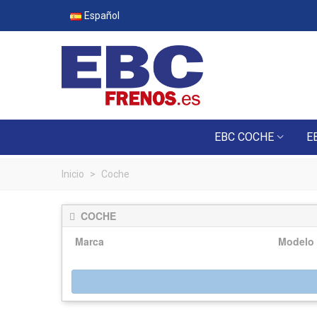
Español
EBC COCHE
E
Inicio
>
Coche
COCHE
Marca
Modelo