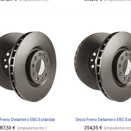
 Freno Delantero EBC Estándar
Disco Freno Delantero EBC Es
dir Al Carrito
Añadir Al Carrito
D2203
D2204
87,53 €
254,35 €
(impuestos inc.)
(impuestos inc