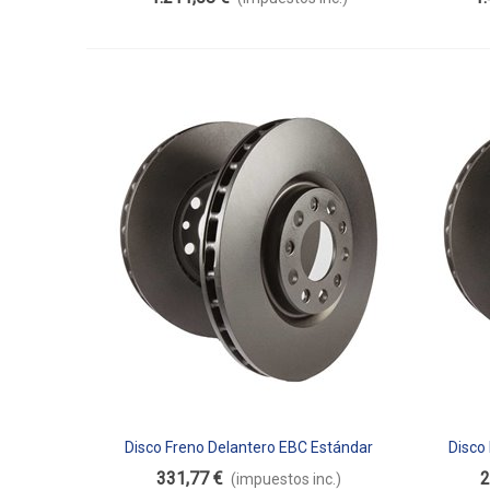
Disco Freno Delantero EBC Estándar
Disco
Añadir Al Carrito
Aña
D2201
331,77 €
2
(impuestos inc.)