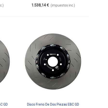
Flotante SG2F022
1.538,14 €
c.)
(impuestos inc.)
BC GD
Disco Freno De Dos Piezas EBC GD
Añadir Al Carrito