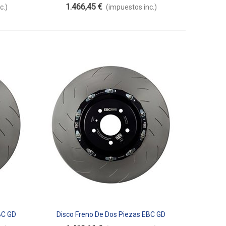
Flotante SG2F026
1.466,45 €
c.)
(impuestos inc.)
BC GD
Disco Freno De Dos Piezas EBC GD
Añadir Al Carrito
Flotante SG2FC2197