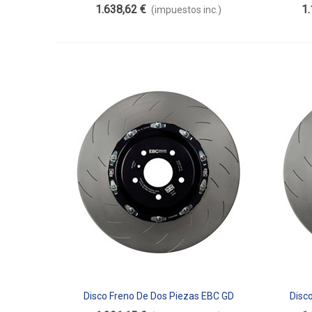
Flotante SG2F023
1.638,62 €
1.
(impuestos inc.)
Disco Freno De Dos Piezas EBC GD
Disc
Añadir Al Carrito
Aña
Flotante SG2F029