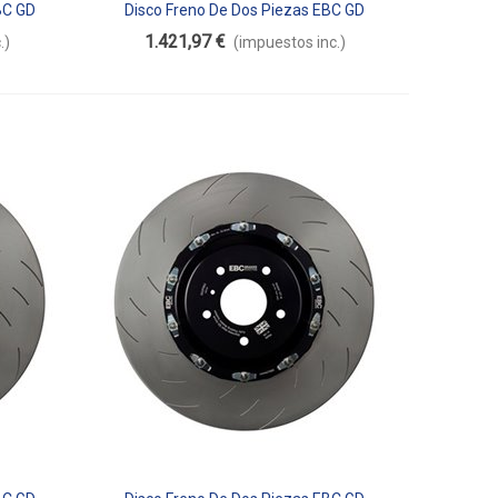
BC GD
Disco Freno De Dos Piezas EBC GD
Añadir Al Carrito
Flotante SG2F009OS
1.421,97 €
.)
(impuestos inc.)