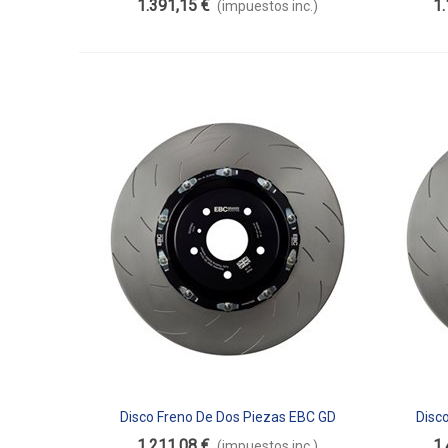
1.391,15 €
1.
(impuestos inc.)
Disco Freno De Dos Piezas EBC GD
Disc
Añadir Al Carrito
Aña
Flotante SG2FC7364
1.211,08 €
1.
(impuestos inc.)