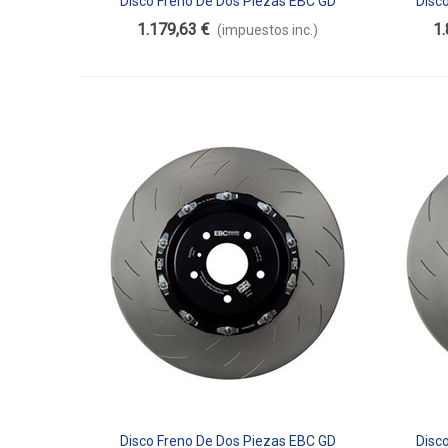
Disco Freno De Dos Piezas EBC GD
Disc
Añadir Al Carrito
Aña
Flotante SG2F011
1.179,63 €
1.
(impuestos inc.)
Disco Freno De Dos Piezas EBC GD
Disc
Añadir Al Carrito
Aña