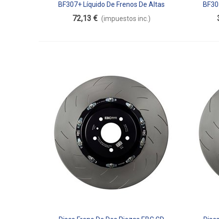
BF307+ Líquido De Frenos De Altas
BF307
Añadir Al Carrito
Aña
Prestaciones 1000ml
72,13 €
(impuestos inc.)