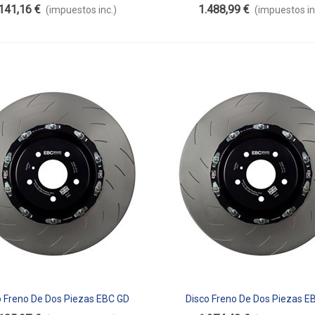
Flotante SG2F024
Flotante SG2F025
141,16 €
1.488,99 €
(impuestos inc.)
(impuestos in
o Freno De Dos Piezas EBC GD
Disco Freno De Dos Piezas E
dir Al Carrito
Añadir Al Carrito
Flotante SG2FC1864
Flotante SG2FC2166