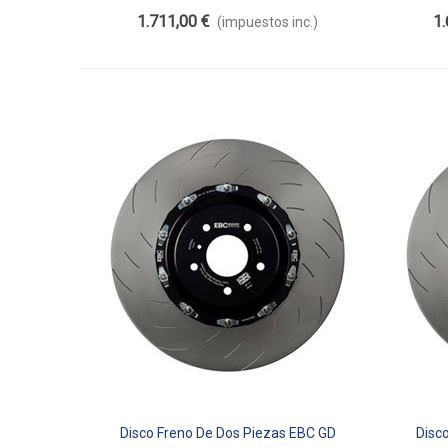
Flotante SG2F016
1.711,00 €
1.
(impuestos inc.)
Disco Freno De Dos Piezas EBC GD
Disc
Añadir Al Carrito
Aña