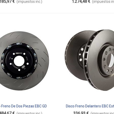
185,97 €
1.274,48 €
(impuestos inc.)
(impuestos in
o Freno De Dos Piezas EBC GD
Disco Freno Delantero EBC Es
dir Al Carrito
Añadir Al Carrito
Flotante SG2FC7597
D1627
484,67 €
336,93 €
(impuestos inc.)
(impuestos inc