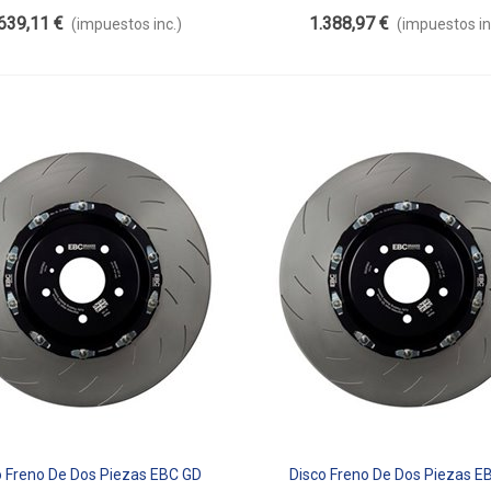
Flotante SG2F019
Flotante SG2F020
639,11 €
1.388,97 €
(impuestos inc.)
(impuestos in
o Freno De Dos Piezas EBC GD
Disco Freno De Dos Piezas E
dir Al Carrito
Añadir Al Carrito