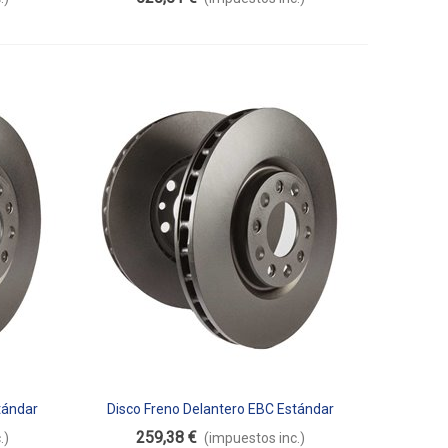
tándar
Disco Freno Delantero EBC Estándar
Añadir Al Carrito
D2205
259,38 €
.)
(impuestos inc.)