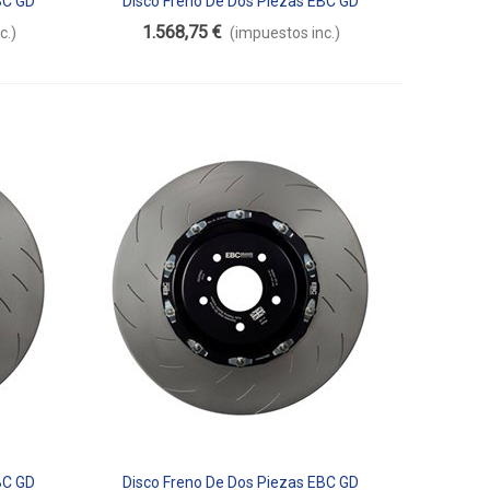
BC GD
Disco Freno De Dos Piezas EBC GD
Añadir Al Carrito
Flotante SG2F015
1.568,75 €
c.)
(impuestos inc.)
BC GD
Disco Freno De Dos Piezas EBC GD
Añadir Al Carrito