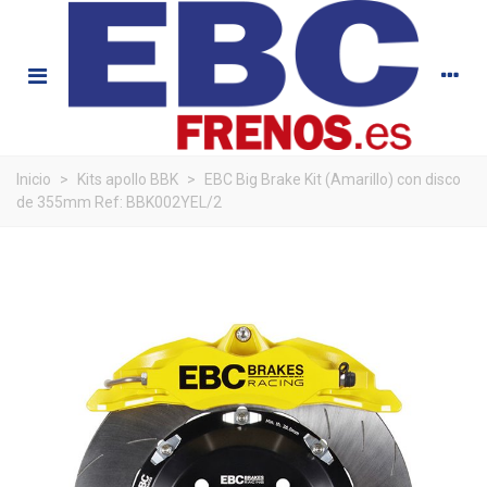
Inicio
>
Kits apollo BBK
>
EBC Big Brake Kit (Amarillo) con disco
de 355mm Ref: BBK002YEL/2