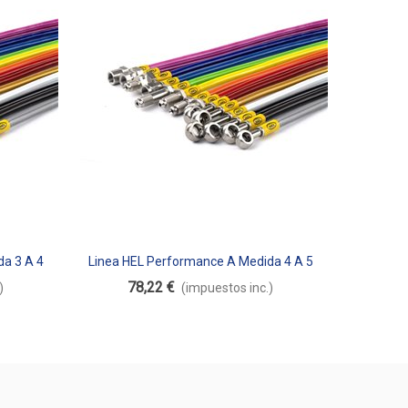
a 3 A 4
Linea HEL Performance A Medida 4 A 5
Añadir Al Carrito
Metros De Longitud
78,22 €
)
(impuestos inc.)