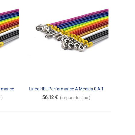
formance
Linea HEL Performance A Medida 0 A 1
Añadir Al Carrito
Metro De Longitud
56,12 €
.)
(impuestos inc.)