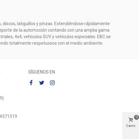
, discos, latiguillos y pinzas. Extendiéndose rápidamente
el deporte de la automoción contando con una amplia gama
riales, 4x4, vehículos SUV y vehículos especiales. EBC se
iendo totalmente respetuosos con el medio ambiente.
A
SÍGUENOS EN
70
54371519
0
Carro