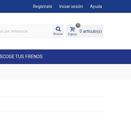
Regístrate
Iniciar sesión
Ayuda
0
0
artículo(s)
Carro
Buscar
SCOGE TUS FRENOS