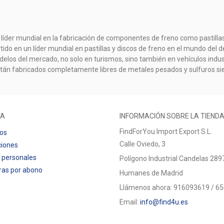
 líder mundial en la fabricación de componentes de freno como pastillas
rtido en un líder mundial en pastillas y discos de freno en el mundo d
elos del mercado, no solo en turismos, sino también en vehículos indust
stán fabricados completamente libres de metales pesados y sulfuros s
TA
INFORMACIÓN SOBRE LA TIEND
FindForYou Import Export S.L.
dos
Calle Oviedo, 3
ciones
 personales
Polígono Industrial Candelas 289
ras por abono
Humanes de Madrid
Llámenos ahora:
916093619 / 6
Email:
info@find4u.es