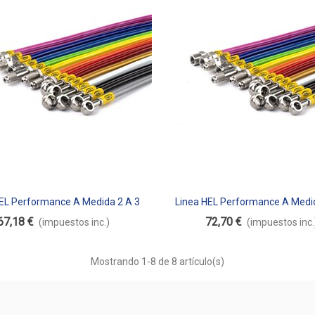
HEL Performance A Medida 2 A 3
Linea HEL Performance A Medid
dir Al Carrito
Añadir Al Carrito
Metros De Longitud
Metros De Longitud
67,18 €
72,70 €
(impuestos inc.)
(impuestos inc.
Mostrando
1
-8 de 8 artículo(s)