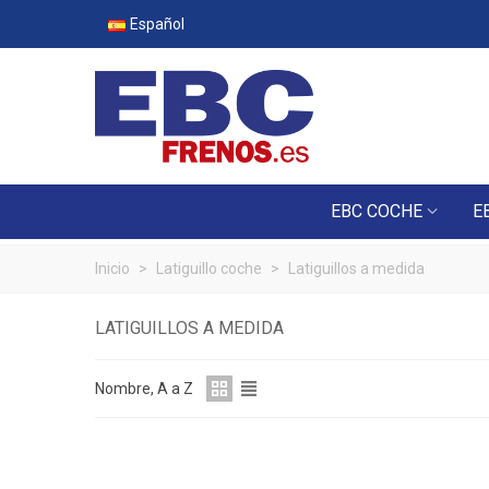
Español
EBC COCHE
E
Inicio
>
Latiguillo coche
>
Latiguillos a medida
LATIGUILLOS A MEDIDA
Nombre, A a Z