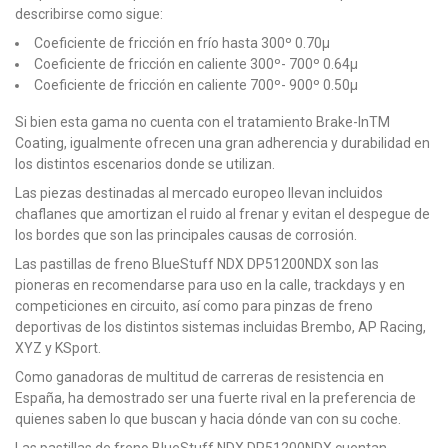
describirse como sigue:
Coeficiente de fricción en frío hasta 300º 0.70µ
Coeficiente de fricción en caliente 300º- 700º 0.64µ
Coeficiente de fricción en caliente 700º- 900º 0.50µ
Si bien esta gama no cuenta con el tratamiento Brake-InTM
Coating, igualmente ofrecen una gran adherencia y durabilidad en
los distintos escenarios donde se utilizan.
Las piezas destinadas al mercado europeo llevan incluidos
chaflanes que amortizan el ruido al frenar y evitan el despegue de
los bordes que son las principales causas de corrosión.
Las pastillas de freno BlueStuff NDX DP51200NDX son las
pioneras en recomendarse para uso en la calle, trackdays y en
competiciones en circuito, así como para pinzas de freno
deportivas de los distintos sistemas incluidas Brembo, AP Racing,
XYZ y KSport.
Como ganadoras de multitud de carreras de resistencia en
España, ha demostrado ser una fuerte rival en la preferencia de
quienes saben lo que buscan y hacia dónde van con su coche.
Las pastillas de freno BlueStuff NDX DP51200NDX cuentan