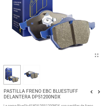
PASTILLA FRENO EBC BLUESTUFF
DELANTERA DP51200NDX
La gama BlueStuff NDX DP51200NDX, son pastillas de freno