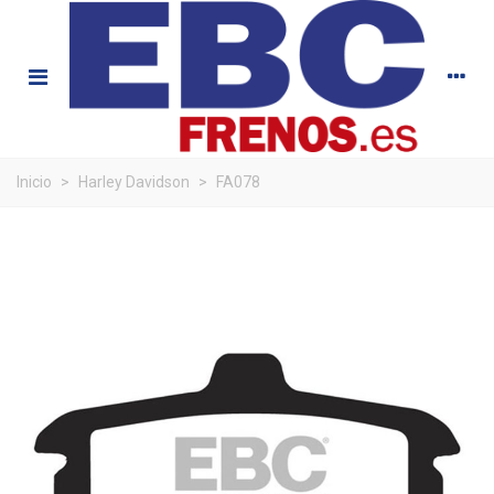
Inicio
>
Harley Davidson
>
FA078