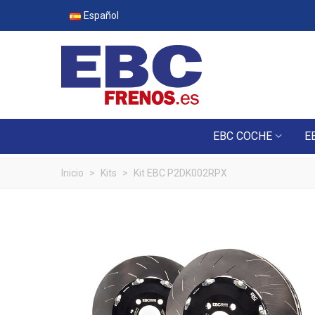
Español
EBC COCHE
E
Inicio
>
Kits
>
Kit EBC P2DK002RPX