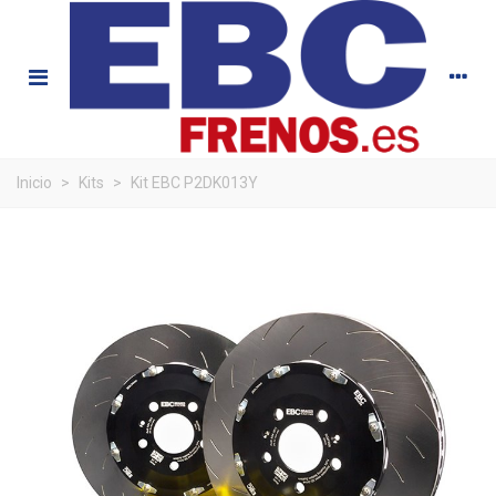
Inicio
>
Kits
>
Kit EBC P2DK013Y