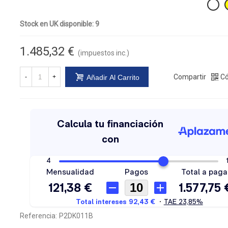
Stock en UK disponible: 9
1.485,32 €
(impuestos inc.)
Compartir
Có
-
+
Añadir Al Carrito
Referencia:
P2DK011B