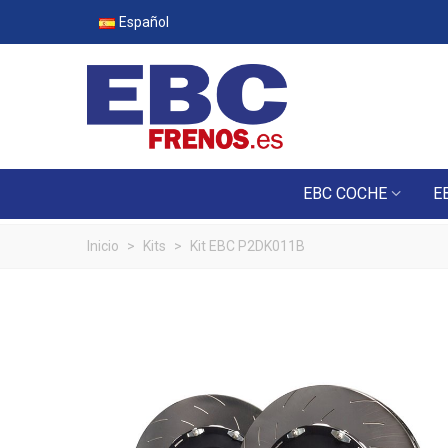
Español
EBC COCHE
E
Inicio
>
Kits
>
Kit EBC P2DK011B