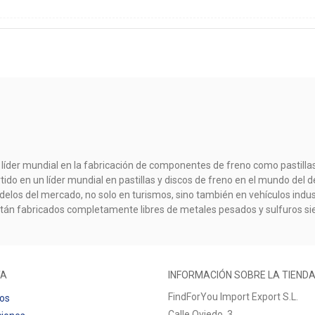
 líder mundial en la fabricación de componentes de freno como pastillas
rtido en un líder mundial en pastillas y discos de freno en el mundo d
elos del mercado, no solo en turismos, sino también en vehículos indust
stán fabricados completamente libres de metales pesados y sulfuros s
TA
INFORMACIÓN SOBRE LA TIEND
FindForYou Import Export S.L.
dos
Calle Oviedo, 3