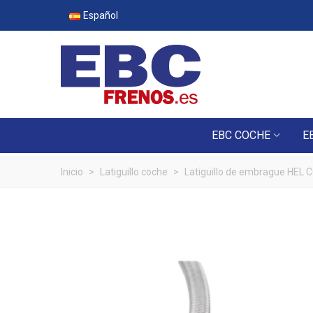
Español
EBC COCHE
E
Inicio
>
Latiguillo coche
>
Latiguillo de embrague HEL 