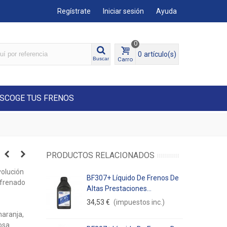
Regístrate
Iniciar sesión
Ayuda
0
0
artículo(s)
Carro
Buscar
SCOGE TUS FRENOS
PRODUCTOS RELACIONADOS
volución
BF307+ Líquido De Frenos De
 frenado
Altas Prestaciones...
34,53 €
(impuestos inc.)
naranja,
osa.