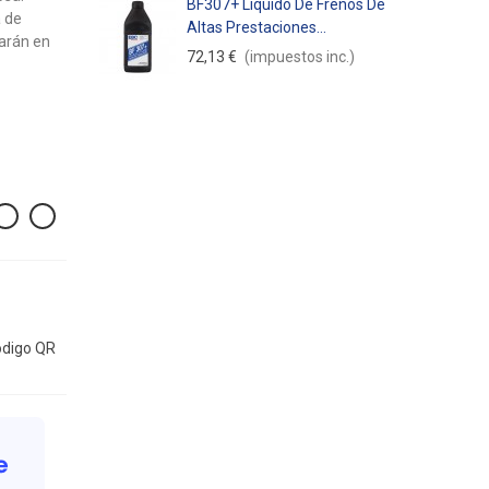
BF307+ Líquido De Frenos De
a de
Altas Prestaciones...
iarán en
72,13 €
(impuestos inc.)
digo QR