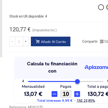
Stock en UK disponible: 4
120,77 €
(impuestos inc.)
Compartir
Có
-
+
Añadir Al Carrito
Referencia:
MD9107D