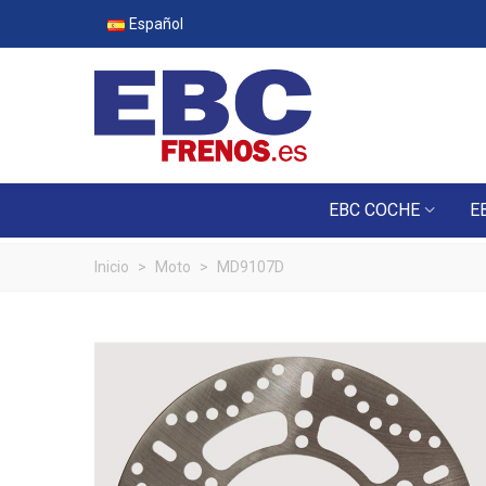
Español
EBC COCHE
E
Inicio
>
Moto
>
MD9107D