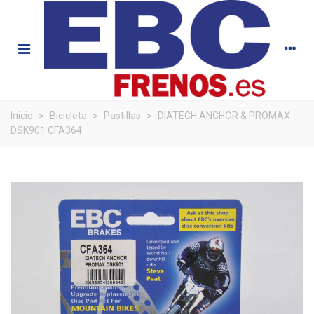
Inicio
>
Bicicleta
>
Pastillas
>
DIATECH ANCHOR & PROMAX
DSK901 CFA364