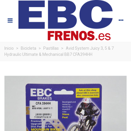
Inicio
>
Bicicleta
>
Pastillas
>
Avid System Juicy 3, 5 & 7
Hydraulic Ultimate & Mechanical BB7 CFA394HH