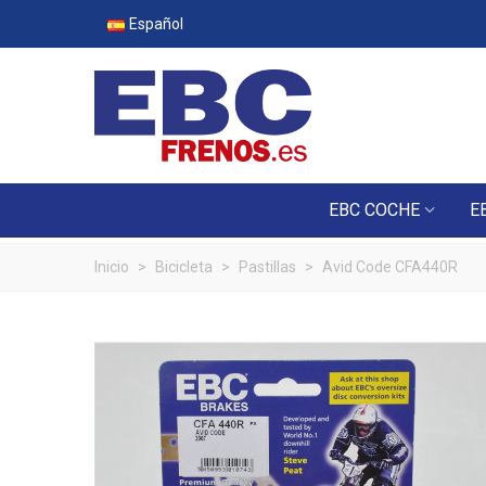
Español
EBC COCHE
E
Inicio
>
Bicicleta
>
Pastillas
>
Avid Code CFA440R