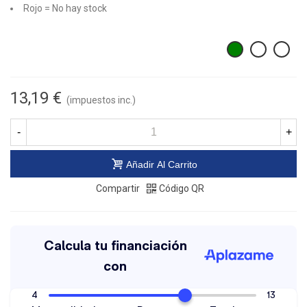
Rojo = No hay stock
13,19 €
(impuestos inc.)
-
+
Añadir Al Carrito
Compartir
Código QR