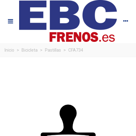
Inicio
>
Bicicleta
>
Pastillas
>
CFA734