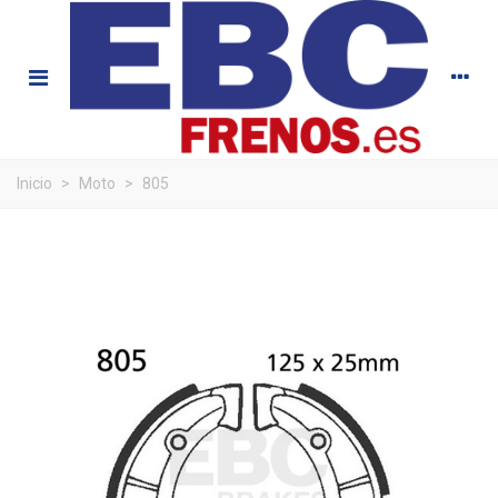
Inicio
>
Moto
>
805